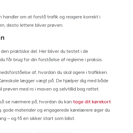
 handler om at forstå trafik og reagere korrekt i
en, desto lettere bliver prøven.
en
den praktiske del. Her bliver du testet i de
u får brug for din forståelse af reglerne i praksis.
hedsforståelse af, hvordan du skal agere i trafikken.
reskole lægger vægt på. De hjælper dig med både
il prøven med ro i maven og selvtillid bag rattet.
, så se nærmere på, hvordan du kan
tage dit kørekort
ng, gode materialer og engagerede kørelærere øger du
g – og få en sikker start som bilist.