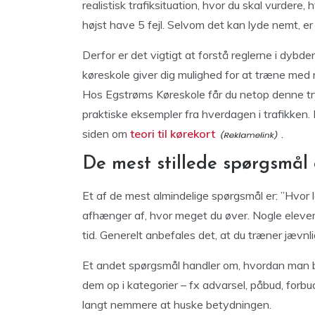
realistisk trafiksituation, hvor du skal vurdere
højst have 5 fejl. Selvom det kan lyde nemt, er 
Derfor er det vigtigt at forstå reglerne i dybd
køreskole giver dig mulighed for at træne med re
Hos Egstrøms Køreskole får du netop denne tr
praktiske eksempler fra hverdagen i trafikken
siden om
teori til kørekort
.
De mest stillede spørgsmål
Et af de mest almindelige spørgsmål er: ”Hvor la
afhænger af, hvor meget du øver. Nogle elever 
tid. Generelt anbefales det, at du træner jævnli
Et andet spørgsmål handler om, hvordan man be
dem op i kategorier – fx advarsel, påbud, forbud
langt nemmere at huske betydningen.