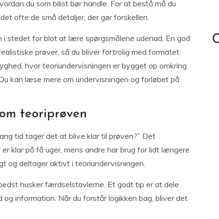
, hvordan du som bilist bør handle. For at bestå må du
det ofte de små detaljer, der gør forskellen.
en i stedet for blot at lære spørgsmålene udenad. En god
C
alistiske prøver, så du bliver fortrolig med formatet.
yghed, hvor teoriundervisningen er bygget op omkring
. Du kan læse mere om undervisningen og forløbet på
 om teoriprøven
ng tid tager det at blive klar til prøven?” Det
er klar på få uger, mens andre har brug for lidt længere
gt og deltager aktivt i teoriundervisningen.
dst husker færdselstavlerne. Et godt tip er at dele
 og information. Når du forstår logikken bag, bliver det