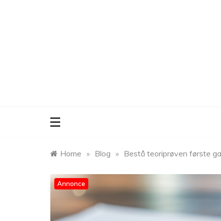
Skip
to
content
Home
»
Blog
»
Bestå teoriprøven første g
Annonce