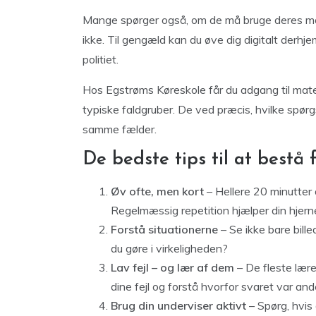
Mange spørger også, om de må bruge deres mobi
ikke. Til gengæld kan du øve dig digitalt der
politiet.
Hos Egstrøms Køreskole får du adgang til mater
typiske faldgruber. De ved præcis, hvilke spørgs
samme fælder.
De bedste tips til at bestå 
Øv ofte, men kort
– Hellere 20 minutter
Regelmæssig repetition hjælper din hjer
Forstå situationerne
– Se ikke bare billed
du gøre i virkeligheden?
Lav fejl – og lær af dem
– De fleste lære
dine fejl og forstå hvorfor svaret var and
Brug din underviser aktivt
– Spørg, hvis 