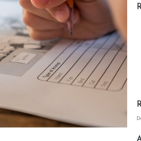
R
D
A