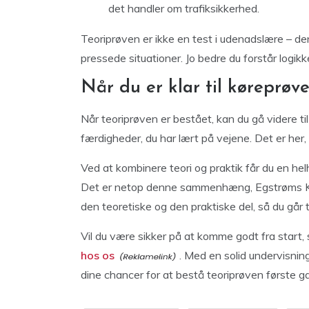
det handler om trafiksikkerhed.
Teoriprøven er ikke en test i udenadslære – den
pressede situationer. Jo bedre du forstår logikk
Når du er klar til køreprøv
Når teoriprøven er bestået, kan du gå videre til 
færdigheder, du har lært på vejene. Det er her, d
Ved at kombinere teori og praktik får du en hel
Det er netop denne sammenhæng, Egstrøms Kø
den teoretiske og den praktiske del, så du går t
Vil du være sikker på at komme godt fra start
hos os
. Med en solid undervisni
dine chancer for at bestå teoriprøven første gan