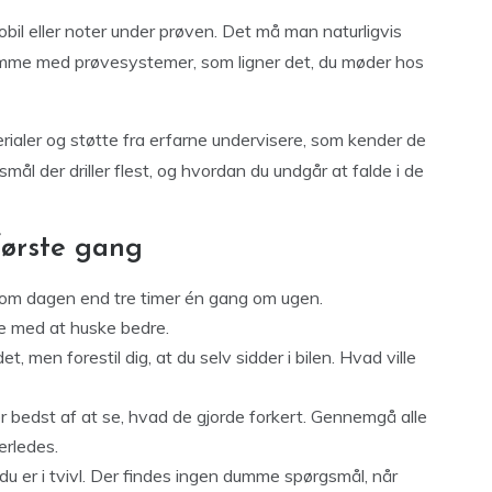
l eller noter under prøven. Det må man naturligvis
hjemme med prøvesystemer, som ligner det, du møder hos
ialer og støtte fra erfarne undervisere, som kender de
mål der driller flest, og hvordan du undgår at falde i de
første gang
 om dagen end tre timer én gang om ugen.
ne med at huske bedre.
et, men forestil dig, at du selv sidder i bilen. Hvad ville
r bedst af at se, hvad de gjorde forkert. Gennemgå alle
erledes.
du er i tvivl. Der findes ingen dumme spørgsmål, når