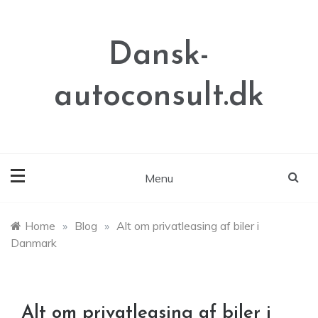
Skip
to
content
Dansk-
autoconsult.dk
Menu
Home
»
Blog
»
Alt om privatleasing af biler i
Danmark
Alt om privatleasing af biler i